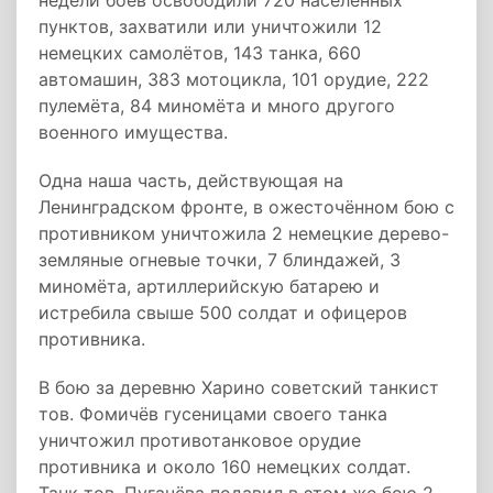
недели боёв освободили 720 населённых
пунктов, захватили или уничтожили 12
немецких самолётов, 143 танка, 660
автомашин, 383 мотоцикла, 101 орудие, 222
пулемёта, 84 миномёта и много другого
военного имущества.
Одна наша часть, действующая на
Ленинградском фронте, в ожесточённом бою с
противником уничтожила 2 немецкие дерево-
земляные огневые точки, 7 блиндажей, 3
миномёта, артиллерийскую батарею и
истребила свыше 500 солдат и офицеров
противника.
В бою за деревню Харино советский танкист
тов. Фомичёв гусеницами своего танка
уничтожил противотанковое орудие
противника и около 160 немецких солдат.