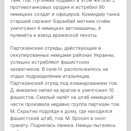
Танк тов. Пугачёва подавил в этом же бою 2
противотанковых орудия и истребил 90
немецких солдат и офицеров. Командир танка
старший сержант Баранбай метким огнём
уничтожил 4 немецких автомашины, 4
пулемёта и взвод вражеской пехоты.
Партизанские отряды, действующие в
оккупированных немцами районах Украины,
успешно истребляют фашистских
захватчиков. В селе Н. расположилось на
отдых подразделение итальянцев.
Партизанский отряд под командованием тов.
Д. внезапно напал на врагов и уничтожил 10
фашистов. Смелый налёт на штаб немецкой
части произвела недавно группа партизан тов.
М. Скрытно подойдя к дому, где находился
фашистский штаб, тов. М. бросил в окоп
гранату. Поднялась паника. Немцы пытались