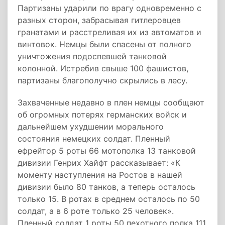
Партизаны ударили по врагу одновременно с
разных сторон, забрасывая гитлеровцев
гранатами и расстреливая их из автоматов и
винтовок. Немцы были спасены от полного
уничтожения подоспевшей танковой
колонной. Истребив свыше 100 фашистов,
партизаны благополучно скрылись в лесу.
Захваченные недавно в плен немцы сообщают
об огромных потерях германских войск и
дальнейшем ухудшении морального
состояния немецких солдат. Пленный
ефрейтор 5 роты 66 мотополка 13 танковой
дивизии Генрих Хайфт рассказывает: «К
моменту наступления на Ростов в нашей
дивизии было 80 танков, а теперь осталось
только 15. В ротах в среднем осталось по 50
солдат, а в 6 роте только 25 человек».
Пленный солдат 1 роты 50 пехотного полка 111