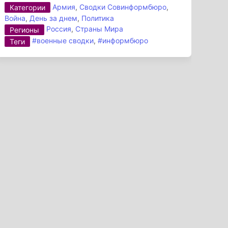
Армия
,
Сводки Совинформбюро
,
Категории
Война
,
День за днем
,
Политика
Россия
,
Страны Мира
Регионы
#военные сводки
,
#информбюро
Теги