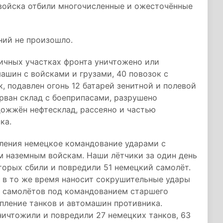
войска отбили многочисленные и ожесточённые
ний не произошло.
ичных участках фронта уничтожено или
ашин с войсками и грузами, 40 повозок с
, подавлен огонь 12 батарей зенитной и полевой
орван склад с боеприпасами, разрушено
ожжён нефтесклад, рассеяно и частью
ка.
вления немецкое командование ударами с
м наземным войскам. Наши лётчики за один день
торых сбили и повредили 51 немецкий самолёт.
 в то же время наносит сокрушительные удары
х самолётов под командованием старшего
пление танков и автомашин противника.
ничтожили и повредили 27 немецких танков, 63