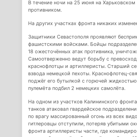
В течение ночи на 25 июня на Харьковском
противником.
На других участках фронта никаких измене
Защитники Севастополя проявляют бесприм
фашистскими войсками. Бойцы подразделени
18 ожесточённых атак противника, уничтож
Самоотверженно ведут борьбу с превосход
краснофлотцы и артиллеристы. Старший сер
взвода немецкой пехоты. Краснофлотец-связ
поджёг его бутылкой с горючей жидкостью.
пулемёта подбил 2 немецких самолёта.
На одном из участков Калининского фронт
танков атаковал гвардейское подразделен
по врагу массированный огонь из всех видо
гитлеровцы отступили, потеряв убитыми ок
фронта артиллеристы части, где командиро