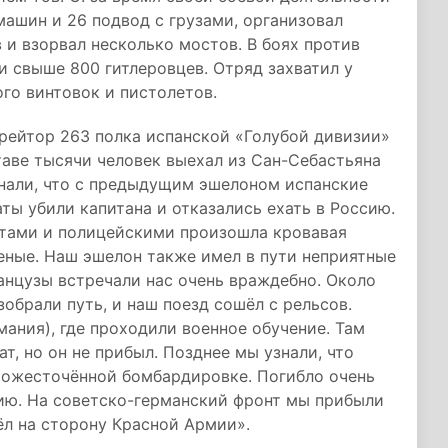
машин и 26 подвод с грузами, организовал
и взорвал несколько мостов. В боях против
 свыше 800 гитлеровцев. Отряд захватил у
ого винтовок и пистолетов.
ейтор 263 полка испанской «Голубой дивизии»
таве тысячи человек выехал из Сан-Себастьяна
знали, что с предыдущим эшелоном испанские
ты убили капитана и отказались ехать в Россию.
тами и полицейскими произошла кровавая
неные. Наш эшелон также имел в пути неприятные
анцузы встречали нас очень враждебно. Около
брали путь, и наш поезд сошёл с рельсов.
ания), где проходили военное обучение. Там
, но он не прибыл. Позднее мы узнали, что
д ожесточённой бомбардировке. Погибло очень
нию. На советско-германский фронт мы прибыли
ёл на сторону Красной Армии».