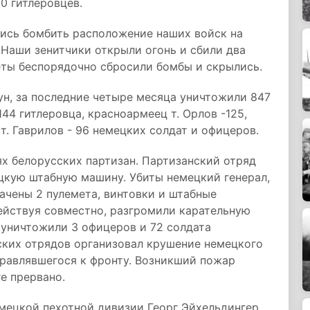
00 гитлеровцев.
ись бомбить расположение наших войск на
 Наши зенитчики открыли огонь и сбили два
ты беспорядочно сбросили бомбы и скрылись.
ун, за последние четыре месяца уничтожили 847
144 гитлеровца, красноармеец т. Орлов -125,
 т. Гаврилов - 96 немецких солдат и офицеров.
х белорусских партизан. Партизанский отряд
цкую штабную машину. Убиты немецкий генерал,
вачены 2 пулемета, винтовки и штабные
ействуя совместно, разгромили карательную
 уничтожили 3 офицеров и 72 солдата
ских отрядов организовал крушение немецкого
равлявшегося к фронту. Возникший пожар
е прервано.
емецкой пехотной дивизии Георг Эйхельдингер