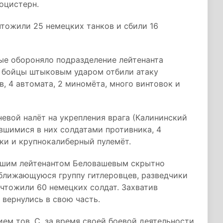
оцистерн.
ожили 25 немецких танков и сбили 16
ые обороняло подразделение лейтенанта
 бойцы штыковым ударом отбили атаку
в, 4 автомата, 2 миномёта, много винтовок и
евой налёт на укрепления врага (Калининский
вшимися в них солдатами противника, 4
ки и крупнокалиберный пулемёт.
аршим лейтенантом Беловашевым скрытно
иближающуюся группу гитлеровцев, разведчики
ичтожили 60 немецких солдат. Захватив
 вернулись в свою часть.
ем тов. С. за время своей боевой деятельности