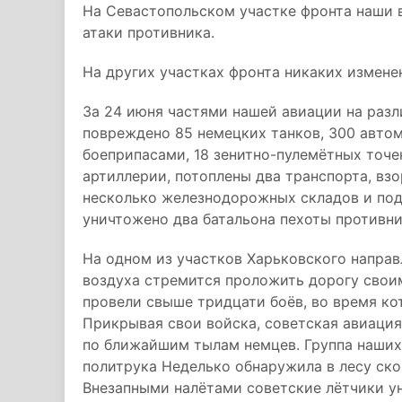
На Севастопольском участке фронта наши 
атаки противника.
На других участках фронта никаких измене
За 24 июня частями нашей авиации на разл
повреждено 85 немецких танков, 300 автом
боеприпасами, 18 зенитно-пулемётных точек
артиллерии, потоплены два транспорта, вз
несколько железнодорожных складов и под
уничтожено два батальона пехоты противни
На одном из участков Харьковского напра
воздуха стремится проложить дорогу свои
провели свыше тридцати боёв, во время ко
Прикрывая свои войска, советская авиация
по ближайшим тылам немцев. Группа наши
политрука Неделько обнаружила в лесу ско
Внезапными налётами советские лётчики у