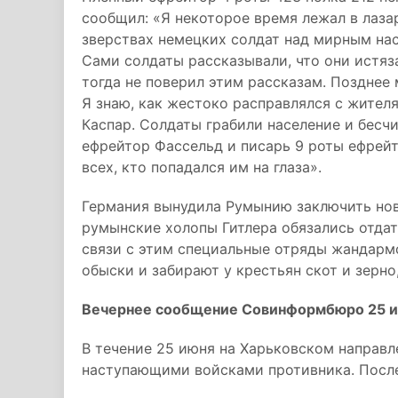
сообщил: «Я некоторое время лежал в лазар
зверствах немецких солдат над мирным на
Сами солдаты рассказывали, что они истяз
тогда не поверил этим рассказам. Позднее
Я знаю, как жестоко расправлялся с жител
Каспар. Солдаты грабили население и бесч
ефрейтор Фассельд и писарь 9 роты ефрей
всех, кто попадался им на глаза».
Германия вынудила Румынию заключить нов
румынские холопы Гитлера обязались отдат
связи с этим специальные отряды жандарм
обыски и забирают у крестьян скот и зерно,
Вечернее сообщение Совинформбюро 25 и
В течение 25 июня на Харьковском направ
наступающими войсками противника. После 