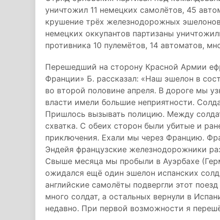
уничтожил 11 немецких самолётов, 45 авто
крушение трёх железнодорожных эшелонов 
немецких оккупантов партизаны уничтожили
противника 10 пулемётов, 14 автоматов, мн
Перешедший на сторону Красной Армии ефр
Франции» Б. рассказал: «Наш эшелон в сос
во второй половине апреля. В дороге мы у
власти имели большие неприятности. Солда
Пришлось вызывать полицию. Между солда
схватка. С обеих сторон были убитые и ра
приключения. Ехали мы через Францию. Фр
Эндейя французские железнодорожники разо
Свыше месяца мы пробыли в Ауэрбахе (Герм
ожидался ещё один эшелон испанских солдат
английские самолёты подвергли этот поез
много солдат, а остальных вернули в Испа
недавно. При первой возможности я переш