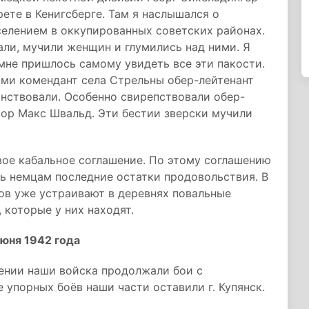
ете в Кенигсберге. Там я наслышался о
селением в оккупированных советских районах.
али, мучили женщин и глумились над ними. Я
 мне пришлось самому увидеть все эти пакости.
ями комендант села Стрельны обер-лейтенант
инствовали. Особенно свирепствовали обер-
тор Макс Швальд. Эти бестии зверски мучили
ое кабальное соглашение. По этому соглашению
ь немцам последние остатки продовольствия. В
ов уже устраивают в деревнях повальные
 которые у них находят.
юня 1942 года
лении наши войска продолжали бои с
упорных боёв наши части оставили г. Купянск.