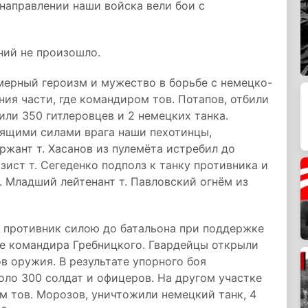
 направлении наши войска вели бои с
ний не произошло.
ерный героизм и мужество в борьбе с немецко-
я части, где командиром тов. Потапов, отбили
или 350 гитлеровцев и 2 немецких танка.
ящими силами врага наши пехотинцы,
жант т. Хасанов из пулемёта истребил до
ист т. Сегеденко подполз к танку противника и
 Младший лейтенант т. Павловский огнём из
а противник силою до батальона при поддержке
ие командира Гребницкого. Гвардейцы открыли
в оружия. В результате упорного боя
оло 300 солдат и офицеров. На другом участке
м тов. Морозов, уничтожили немецкий танк, 4