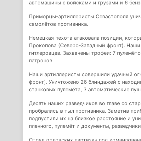
автомашины с войсками и грузами и 6 бенз
Приморцы-артиллеристы Севастополя уничт
самолётов противника.
Немецкая пехота атаковала позиции, котор
Прокопова (Северо-Западный фронт). Наши
гитлеровцев. Захвачены трофеи: 7 пулемёто
патронов.
Наши артиллеристы совершили удачный огн
фронт). Уничтожено 26 блиндажей с находи
станковых пулемёта, 3 автоматические пуш
Десять наших разведчиков во главе со ст
пробрались в тыл противника. Заметив пр
подпустили их на близкое расстояние и ун
пленного, пулемёт и документы, разведчики
Отряд орловских партизан под командовани