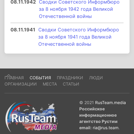
08.11.1942
Сводки Советского Информбюро
за 8 ноября 1942 года Великой
Отечественной войны
08.11.1941
Сводки Советского Информбюро
за 8 ноября 1941 года Великой
Отечественной войны
ГЛАВНАЯ
СОБЫТИЯ
ПРАЗДНИКИ
ЛЮДИ
ОРГАНИЗАЦИИ
МЕСТА
СТАТЬИ
© 2021
RusTeam.media
Российское
информационное
агентство Рустим
email:
ria@rus.team
.