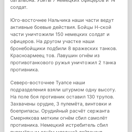
батальона. Убиты 7 немецких офицеров и 14
солдат.
Юго-восточнее Нальчика наши части ведут
активные боевые действия. Бойцы Н-ской
части уничтожили 150 немецких солдат и
офицеров. На другом участке наши
бронебойщики подбили 8 вражеских танков.
Красноармеец тов. Лавушин огнём из
противотанкового ружья уничтожил 2 танка
противника.
Северо-восточнее Туапсе наши
подразделения взяли штурмом одну высоту.
На поле боя противник оставил 130 трупов.
Захвачены орудие, 3 пулемёта, винтовки и
боеприпасы. Орудийный расчёт сержанта
Смернякова метким огнём сбил самолёт
противника. Немецкий истребитель сбил