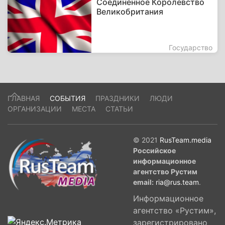
Соединённое Королевство
Великобритания
Государство
ГЛАВНАЯ
СОБЫТИЯ
ПРАЗДНИКИ
ЛЮДИ
ОРГАНИЗАЦИИ
МЕСТА
СТАТЬИ
© 2021
RusTeam.media
Российское
информационное
агентство Рустим
email:
ria@rus.team
.
Информационное
агентство «Рустим»,
зарегистрировано