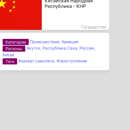
Китайская Народная
Республика - КНР
Государство
Происшествия
,
Авиация
Категории
Якутск
,
Республика Саха
,
Россия
,
Регионы
Китай
#захват самолета
,
#преступление
Теги