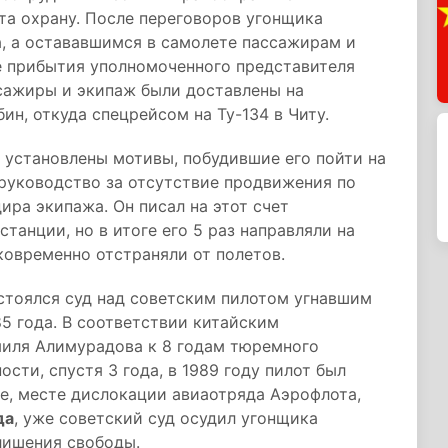
та охрану. После переговоров угонщика
, а остававшимся в самолете пассажирам и
е прибытия уполномоченного представителя
ссажиры и экипаж были доставлены на
ин, откуда спецрейсом на Ту-134 в Читу.
 установлены мотивы, побудившие его пойти на
руководство за отсутствие продвижения по
ира экипажа. Он писал на этот счет
анции, но в итоге его 5 раз направляли на
ковременно отстраняли от полетов.
тоялся суд над советским пилотом угнавшим
85 года. В соответствии китайским
иля Алимурадова к 8 годам тюремного
ти, спустя 3 года, в 1989 году пилот был
е, месте дислокации авиаотряда Аэрофлота,
да
, уже советский суд осудил угонщика
 лишения свободы.