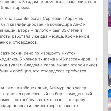
иговорен к 8 годам тюремного заключения, но в
 5 лет тюрьмы.
-го класса Вячеслав Сергеевич Абрамян.
 был квалифицирован на командира Ан-2 и
завиации. Вторым пилотом был 33-летний
лоты работали уже два месяца. Кроме них в
аник и стюардесса.
ссажирский рейс по маршруту Якутск -
аходились 5 членов экипажа и 46 пассажиров. На
ны в туалет. Следом в салон вышел второй пилот
бину и сообщил, что стюардессе требуется
 пилотов в кабине одних, Алимурадов запер
чего достал пронесенный на борт самодельный
амяна, потребовав лететь на юг в сторону
андир оповестил диспетчера о захвате