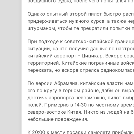
воздушного судна, после чего попытался п
Однако опытный второй пилот быстро расп
придерживаться нужного курса, а также че
штурманом, чтобы те прекратили попытки п
При подходе к советско-китайской границ
ситуации, на что получил данные по наст
китайский аэропорт - Цицикар. Вскоре сов
территорией. Китайские пограничные войск
перехвата, но вскоре стрелка радиокомпас
По версии Абрамяна, китайские власти нам
его по кругу в горном районе, дабы он выр
достичь аэропорта невозможно, пилот выб
полей. Примерно в 14:30 по местному врем
северо-востоке Китая. Никто из людей на б
небольшие повреждения.
К 20:00 к месту посадки самолета прибыл