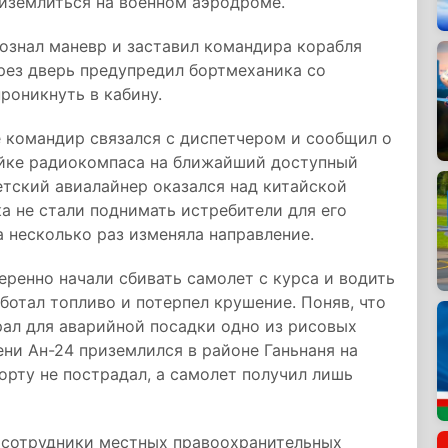
риземлиться на военном аэродроме.
ознал маневр и заставил командира корабля
рез дверь предупредил бортмеханика со
роникнуть в кабину.
е командир связался с диспетчером и сообщил о
ройке радиокомпаса на ближайший доступный
етский авиалайнер оказался над китайской
а не стали поднимать истребители для его
а несколько раз изменяла направление.
еренно начали сбивать самолет с курса и водить
аботал топливо и потерпел крушение. Поняв, что
рал для аварийной посадки одно из рисовых
ени Ан-24 приземлился в районе Ганьнаня на
орту не пострадал, а самолет получил лишь
и сотрудники местных правоохранительных