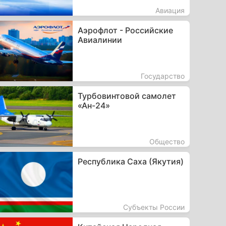
Авиация
Аэрофлот - Российские
Авиалинии
Государство
Турбовинтовой самолет
«Ан-24»
Общество
Республика Саха (Якутия)
Субъекты России