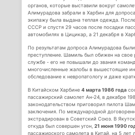
органов, которые выставили вокруг самоле
Алимурадова забрали в Харбин для допроса
экипажу была выдана теплая одежда. Посл
СССР и спустя 29 часов после посадки па
автомобилях в Цицикар, а 21 декабря в Харб
По результатам допроса Алимурадова были
преступление. Шамиль был обижен на свое 
службе - его не повышали до звания команд
многочисленные жалобы в вышестоящие инст
обследование к невропатологу и даже крат
В Китайском Харбине
4 марта 1986 года
сос
пассажирский самолет Ан-24, в декабре 19
законодательством приговорил пилота Шам
заключения. По международной договореннос
экстрадирован в Советский Союз. В Якутск
откуда был совершен угон,
21 июня 1990 го
пассажирского самолета в Китай, на 5 лет