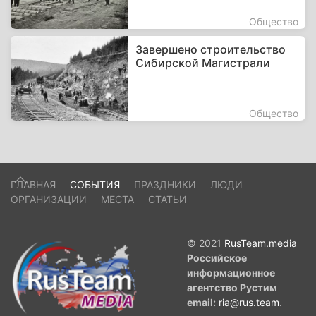
Общество
Завершено строительство
Сибирской Магистрали
Общество
ГЛАВНАЯ
СОБЫТИЯ
ПРАЗДНИКИ
ЛЮДИ
ОРГАНИЗАЦИИ
МЕСТА
СТАТЬИ
© 2021
RusTeam.media
Российское
информационное
агентство Рустим
email:
ria@rus.team
.