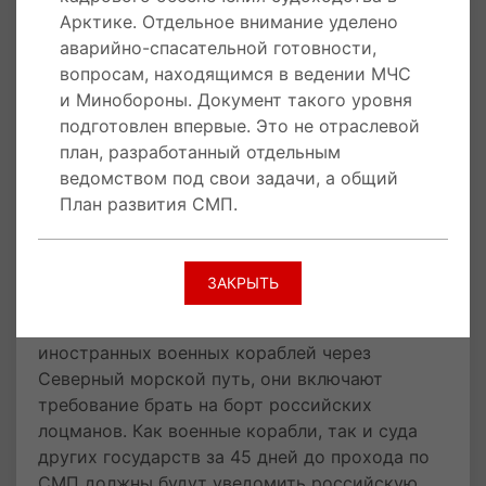
инвестиционные проекты и подготовки
Арктике. Отдельное внимание уделено
условий для транзитного судоходства по СМП
аварийно-спасательной готовности,
до решения проблем медицины и кадрового
вопросам, находящимся в ведении МЧС
обеспечения судоходства в Арктике.
и Минобороны. Документ такого уровня
Отдельное внимание уделено спасательной
подготовлен впервые. Это не отраслевой
готовности, вопросам, находящимся в
план, разработанный отдельным
ведении МЧС и Минобороны. Документ такого
ведомством под свои задачи, а общий
уровня подготовлен впервые. Это не
План развития СМП.
отраслевой план, а общий План развития
СМП.
ЗАКРЫТЬ
6 марта 2019 года
Правительство Российской
Федерации сформулировало правила прохода
иностранных военных кораблей через
Северный морской путь, они включают
требование брать на борт российских
лоцманов. Как военные корабли, так и суда
других государств за 45 дней до прохода по
СМП должны будут уведомить российскую