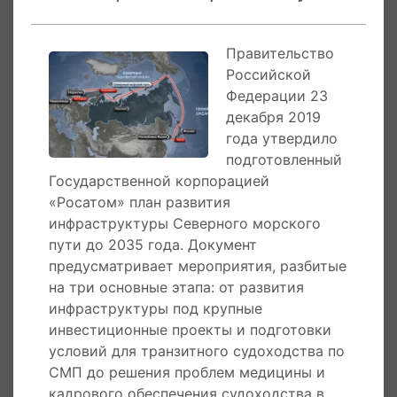
Организационно Северный морской путь
делится на: Западный сектор Арктики - от
Правительство
Мурманска до Дудинки, обслуживается
Российской
ледоколами Росатомфлота. Восточный сектор
Федерации 23
Арктики - от Дудинки до Чукотки,
декабря 2019
обслуживается ледоколами
года утвердило
Дальневосточного морского пароходства.
подготовленный
Государственной корпорацией
Основные этапы освоения Северного
«Росатом» план развития
морского пути
инфраструктуры Северного морского
пути до 2035 года. Документ
23 декабря 2019 года
Правительство РФ
предусматривает мероприятия, разбитые
утвердило подготовленный Госкорпорацией
на три основные этапа: от развития
«Росатом» план развития инфраструктуры
инфраструктуры под крупные
Северного морского пути до 2035 года.
инвестиционные проекты и подготовки
Документ предусматривает мероприятия,
условий для транзитного судоходства по
разбитые на три основные этапа: от развития
СМП до решения проблем медицины и
инфраструктуры под крупные
кадрового обеспечения судоходства в