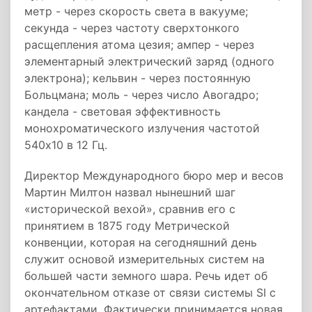
метр - через скорость света в вакууме;
секунда - через частоту сверхтонкого
расщепления атома цезия; ампер - через
элементарный электрический заряд (одного
электрона); кельвин - через постоянную
Больцмана; моль - через число Авогадро;
кандела - световая эффективность
монохроматического излучения частотой
540х10 в 12 Гц.
Директор Международного бюро мер и весов
Мартин Милтон назвал нынешний шаг
«исторической вехой», сравнив его с
принятием в 1875 году Метрической
конвенции, которая на сегодняшний день
служит основой измерительных систем на
большей части земного шара. Речь идет об
окончательном отказе от связи системы SI с
артефактами. Фактически принимается новая