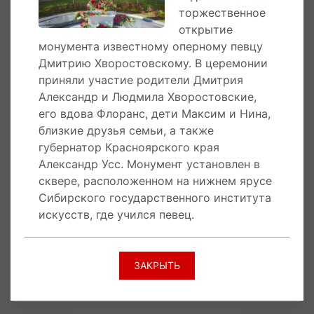
ноября состоялось захоронение первой урны
торжественное
с прахом музыканта на Новодевичьем
открытие
кладбище в Москве. Вторая была доставлена
монумента известному оперному певцу
в Красноярск и заложена в сквере рядом с
Дмитрию Хворостовскому. В церемонии
институтом искусств, которому присвоено
приняли участие родители Дмитрия
имя певца.
Александр и Людмила Хворостовские,
его вдова Флоранс, дети Максим и Нина,
близкие друзья семьи, а также
23 сентября 2019 года
в городе Красноярск
губернатор Красноярского края
состоялось торжественное открытие
Александр Усс. Монумент установлен в
монумента известному оперному певцу
сквере, расположенном на нижнем ярусе
Дмитрию Хворостовскому. В церемонии
Сибирского государственного института
приняли участие родители Дмитрия
искусств, где учился певец.
Александр и Людмила Хворостовские, его
вдова Флоранс, дети Максим и Нина, близкие
друзья семьи, а также губернатор
Красноярского края Александр Усс.
ЗАКРЫТЬ