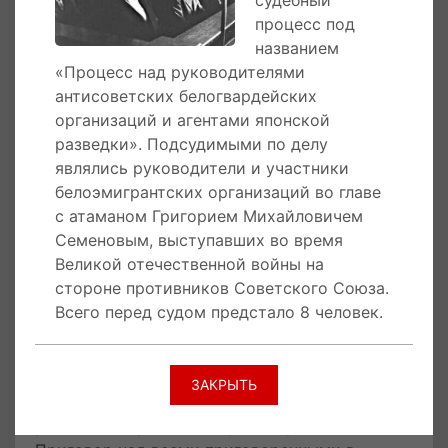
одного из преступлений, предусмотренных
процесс под
настоящей главой».
названием
Кроме того, в отношении атамана Семенова
«Процесс над руководителями
был применен Указ Президиума Верховного
антисоветских белогвардейских
Совета СССР от 19 апреля 1943 «О мерах
организаций и агентами японской
наказания для немецко-фашистских злодеев,
разведки». Подсудимыми по делу
виновных в убийствах и истязаниях
являлись руководители и участники
советского гражданского населения и
белоэмигрантских организаций во главе
пленных красноармейцев, для шпионов,
с атаманом Григорием Михайловичем
изменников родины из числа советских
Семеновым, выступавших во время
граждан и для их пособников».
Великой отечественной войны на
стороне противников Советского Союза.
По итогам судебных разбирательств один
Всего перед судом предстало 8 человек.
подсудимый был приговорен к смертной
казни через повешение, пять подсудимых
были приговорены к высшей мере наказания -
ЗАКРЫТЬ
расстрелу с конфискацией имущества, два к
различным срокам каторжных работ.