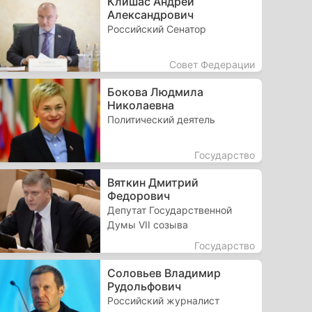
Клишас Андрей
Александрович
Российский Сенатор
Совет Федерации
Бокова Людмила
Николаевна
Политический деятель
Государство
Вяткин Дмитрий
Федорович
Депутат Государственной
Думы VII созыва
Государство
Соловьев Владимир
Рудольфович
Российский журналист