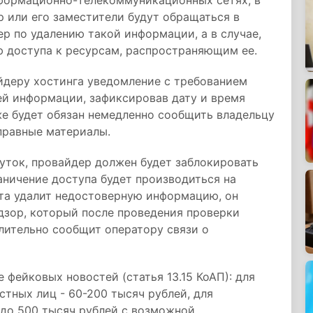
формационно-телекоммуникационных сетях, в
р или его заместители будут обращаться в
р по удалению такой информации, а в случае,
ию доступа к ресурсам, распространяющим ее.
йдеру хостинга уведомление с требованием
й информации, зафиксировав дату и время
же будет обязан немедленно сообщить владельцу
правные материалы.
суток, провайдер должен будет заблокировать
аничение доступа будет производиться на
йта удалит недостоверную информацию, он
дзор, который после проведения проверки
лительно сообщит оператору связи о
 фейковых новостей (статья 13.15 КоАП): для
стных лиц - 60-200 тысяч рублей, для
 до 500 тысяч рублей с возможной