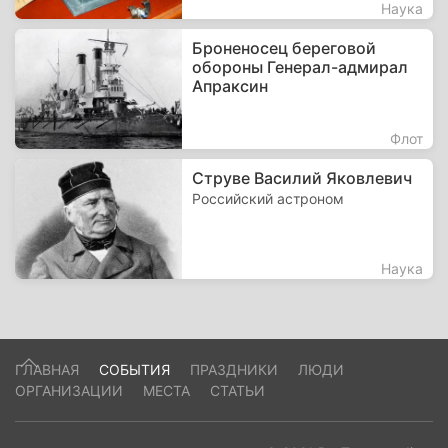
Наука
Броненосец береговой
обороны Генерал-адмирал
Апраксин
Флот
Струве Василий Яковлевич
Российский астроном
Наука
ГЛАВНАЯ
СОБЫТИЯ
ПРАЗДНИКИ
ЛЮДИ
ОРГАНИЗАЦИИ
МЕСТА
СТАТЬИ