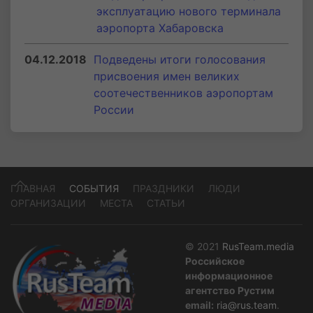
эксплуатацию нового терминала
аэропорта Хабаровска
04.12.2018
Подведены итоги голосования
присвоения имен великих
соотечественников аэропортам
России
ГЛАВНАЯ
СОБЫТИЯ
ПРАЗДНИКИ
ЛЮДИ
ОРГАНИЗАЦИИ
МЕСТА
СТАТЬИ
© 2021
RusTeam.media
Российское
информационное
агентство Рустим
email:
ria@rus.team
.