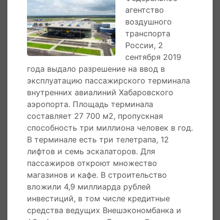
программы по комплексному развитию
агентство
аэропорта введен в эксплуатацию новый зал
воздушного
вылета в международном терминале. В
транспорта
результате увеличена зона ожидания, которая
России, 2
способна комфортабельно разместить
сентября 2019
пассажиров сразу нескольких рейсов,
года выдало разрешение на ввод в
обновлены инженерные коммуникации,
эксплуатацию пассажирского терминала
усовершенствована вентиляционная система.
внутренних авиалиний Хабаровского
аэропорта. Площадь терминала
28 октября 2011 года
в аэропорту Хабаровск-
составляет 27 700 м2, пропускная
Новый состоялась торжественная церемония
способность три миллиона человек в год.
открытия зала для транзитных пассажиров и
В терминале есть три телетрапа, 12
бизнес-зала. Оба зала находятся в правом
лифтов и семь эскалаторов. Для
крыле комплекса внутренних авиалиний.
пассажиров откроют множество
Бизнес-зал предназначен для создания
магазинов и кафе. В строительство
максимального комфорта и удобства. В зале
вложили 4,9 миллиарда рублей
для транзитных пассажиров могут
инвестиций, в том числе кредитные
разместиться до 350 человек.
средства ведущих Внешэкономбанка и