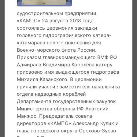
гидрографический катер-катамаран «Михаил
Казанский» завершил очередной этап
судостроительном предприятии
заводских ходовых испытаний в Финском
«КАМПО» 24 августа 2018 года
заливе. После проведения ревизии всех
состоялась церемония закладки
систем и механизмов катер совершил еще
головного гидрографического катера-
несколько контрольных выходов в море и
катамарана нового поколения для
приступил к государственным испытаниям,
Военно-морского флота России.
которые завершились в ноябре.
Приказом главнокомандующего ВМФ РФ
Адмирала Владимира Королёва катеру
24 августа 2018 года
на подмосковном
присвоено имя выдающегося гидрографа
судостроительном предприятии «КАМПО»
Михаила Казанского. В церемонии
прошла закладка для ВМФ России головного
приняли участие заместитель начальника
гидрографического катера-катамарана нового
отдела надводных кораблей
поколения. Приказом главнокомандующего
Департамента государственных закупок
ВМФ РФ Адмирала Владимира Королёва
Министерства обороны РФ Анатолий
катеру присвоено имя выдающегося
Манжос, Председатель совета
гидрографа Михаила Казанского. В церемонии
директоров «КАМПО» Александр Кулик и
приняли участие замначальника отдела
глава городского округа Орехово-Зуево
надводных кораблей Департамента