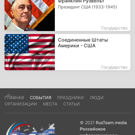
Франклин Рузвельт
Президент США (1933-1945)
Государство
Соединенные Штаты
Америки - США
Государство
ГЛАВНАЯ
СОБЫТИЯ
ПРАЗДНИКИ
ЛЮДИ
ОРГАНИЗАЦИИ
МЕСТА
СТАТЬИ
© 2021
RusTeam.media
Российское