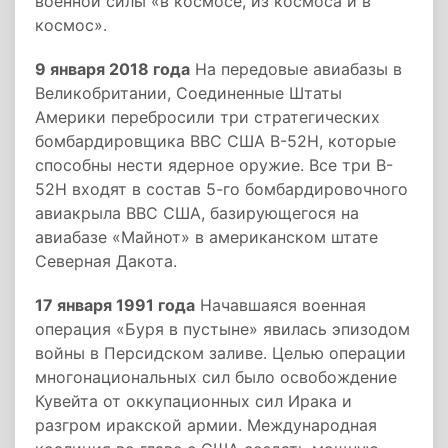
военной силы «в космосе, из космоса и в
космос».
9 января 2018 года
На передовые авиабазы в
Великобритании, Соединенные Штаты
Америки перебросили три стратегических
бомбардировщика ВВС США B-52H, которые
способны нести ядерное оружие. Все три B-
52H входят в состав 5-го бомбардировочного
авиакрыла ВВС США, базирующегося на
авиабазе «Майнот» в американском штате
Северная Дакота.
17 января 1991 года
Начавшаяся военная
операция «Буря в пустыне» явилась эпизодом
войны в Персидском заливе. Целью операции
многонациональных сил было освобождение
Кувейта от оккупационных сил Ирака и
разгром иракской армии. Международная