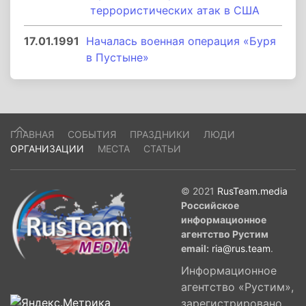
террористических атак в США
17.01.1991
Началась военная операция «Буря
в Пустыне»
ГЛАВНАЯ
СОБЫТИЯ
ПРАЗДНИКИ
ЛЮДИ
ОРГАНИЗАЦИИ
МЕСТА
СТАТЬИ
© 2021
RusTeam.media
Российское
информационное
агентство Рустим
email:
ria@rus.team
.
Информационное
агентство «Рустим»,
зарегистрировано