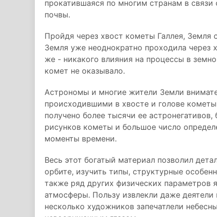
прокатившаяся по многим странам в связи 
почвы.
Пройдя через хвост кометы Галлея, Земля с
Земля уже неоднократно проходила через х
же - никакого влияния на процессы в земн
комет не оказывало.
Астрономы и многие жители Земли внимате
происходившими в хвосте и голове кометы 
получено более тысячи ее астронегативов, 
рисунков кометы и большое число определ
моменты времени.
Весь этот богатый материал позволил дета
орбите, изучить типы, структурные особенн
также ряд других физических параметров 
атмосферы. Пользу извлекли даже деятели и
несколько художников запечатлели небесны