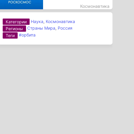
Космонавтика
Наука
,
Космонавтика
Категории
Страны Мира
,
Россия
Регионы
#орбита
Теги