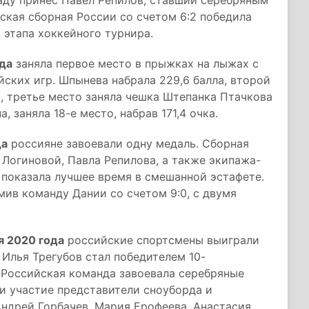
аду принес Павел Репилов, ставший серебряным
ская сборная России со счетом 6:2 победила
 этапа хоккейного турнира.
ода
заняла первое место в прыжках на лыжах с
ских игр. Шпынева набрала 229,6 балла, второй
, третье место заняла чешка Штепанка Птачкова
, заняла 18-е место, набрав 171,4 очка.
да
россияне завоевали одну медаль. Сборная
 Логиновой, Павла Репилова, а также экипажа-
показала лучшее время в смешанной эстафете.
ив команду Дании со счетом 9:0, с двумя
я 2020 года
российские спортсмены выиграли
 Илья Трегубов стал победителем 10-
 Российская команда завоевала серебряные
ли участие представители сноуборда и
ндрей Горбачев, Мария Ерофеева, Анастасия