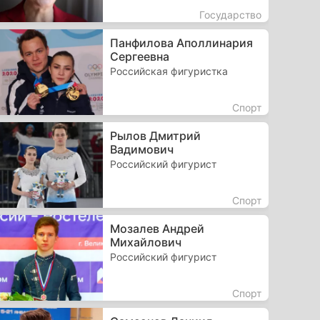
Государство
Панфилова Аполлинария
Сергеевна
Российская фигуристка
Спорт
Рылов Дмитрий
Вадимович
Российский фигурист
Спорт
Мозалев Андрей
Михайлович
Российский фигурист
Спорт