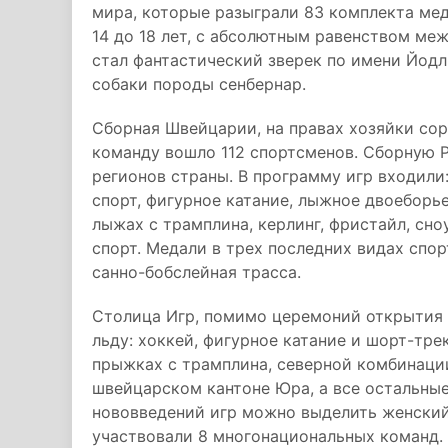
мира, которые разыграли 83 комплекта мед
14 до 18 лет, с абсолютным равенством м
стал фантастический зверек по имени Йодл
собаки породы сенбернар.
Сборная Швейцарии, на правах хозяйки сор
команду вошло 112 спортсменов. Сборную Р
регионов страны. В программу игр входили
спорт, фигурное катание, лыжное двоеборь
лыжах с трамплина, керлинг, фристайл, сно
спорт. Медали в трех последних видах спо
санно-бобслейная трасса.
Столица Игр, помимо церемоний открытия 
льду: хоккей, фигурное катание и шорт-тре
прыжках с трамплина, северной комбинаци
швейцарском кантоне Юра, а все остальные
нововведений игр можно выделить женский
участвовали 8 многонациональных команд. 