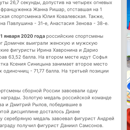
уты 26,7 секунды, допустив на четырех огневых
 француженка Жанна Ришар, отставшая на 1
сская спортсменка Юлия Ковалевская. Также,
на Павлушина - 31-е, Анастасия Зенова - 38-е.
11 января 2020 года
российские спортсмены
лег Домичек выиграли женскую и мужскую
ские фигуристы Ирина Хавронина и Дарио
рав 63,52 балла. На втором месте идут Софья
тка Ксения Синицына занимает второе место
 одиночниц - 71,77 балла. На третьей позиции
ртсмены сборной России завоевали одну
ю награды. Золотую медаль российской команде
а и Дмитрий Рылов, победившие в
этой дисциплине досталось Диане
у серебряную медаль завоевал фигурист Андрей
аграду получил фигурист Даниил Самсонов.