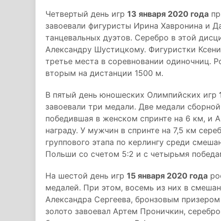
Четвертый день игр
13 января 2020 года
пр
завоевали фигуристы Ирина Хавронина и Д
танцевальных дуэтов. Серебро в этой дис
Александру Шустицкому. Фигуристки Ксени
третье места в соревновании одиночниц. Р
вторым на дистанции 1500 м.
В пятый день юношеских Олимпийских игр
завоевали три медали. Две медали сборной
победившая в женском спринте на 6 км, и 
награду. У мужчин в спринте на 7,5 км сере
группового этапа по керлингу среди смеш
Польши со счетом 5:2 и с четырьмя победам
На шестой день игр
15 января 2020 года
ро
медалей. При этом, восемь из них в смеша
Александра Сергеева, бронзовым призером 
золото завоевал Артем Проничкин, серебро