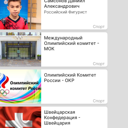
Самсонов Даниил
Александрович
Российский Фигурист
Спорт
Международный
Олимпийский комитет -
МОК
Спорт
Олимпийский Комитет
России - ОКР
Спорт
Швейцарская
Конфедерация -
Швейцария