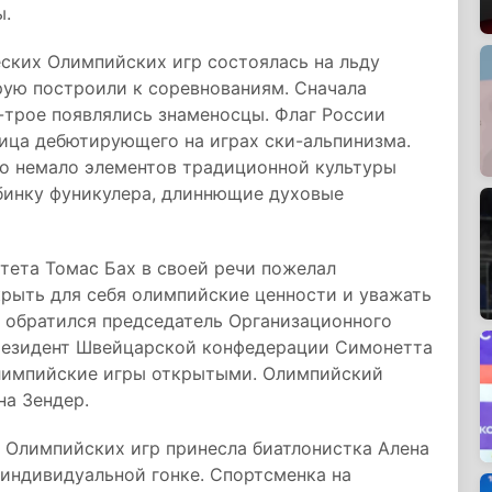
ы.
ких Олимпийских игр состоялась на льду
рую построили к соревнованиям. Сначала
-трое появлялись знаменосцы. Флаг России
ница дебютирующего на играх ски-альпинизма.
о немало элементов традиционной культуры
бинку фуникулера, длиннющие духовые
ета Томас Бах в своей речи пожелал
крыть для себя олимпийские ценности и уважать
м обратился председатель Организационного
резидент Швейцарской конфедерации Симонетта
лимпийские игры открытыми. Олимпийский
на Зендер.
Олимпийских игр принесла биатлонистка Алена
 индивидуальной гонке. Спортсменка на