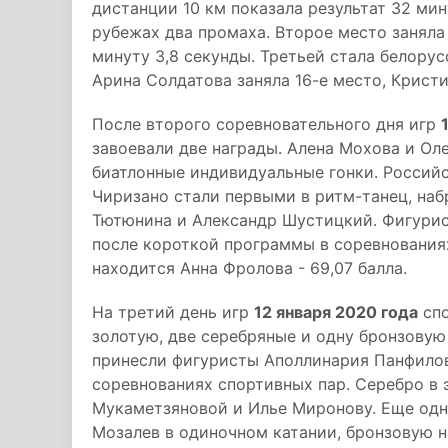
дистанции 10 км показала результат 32 мин
рубежах два промаха. Второе место заняла
минуту 3,8 секунды. Третьей стала белору
Арина Солдатова заняла 16-е место, Кристи
После второго соревновательного дня игр
завоевали две награды. Алена Мохова и О
биатлонные индивидуальные гонки. Россий
Чиризано стали первыми в ритм-танец, наб
Тютюнина и Александр Шустицкий. Фигурис
после короткой программы в соревнованиях
находится Анна Фролова - 69,07 балла.
На третий день игр
12 января 2020 года
спо
золотую, две серебряные и одну бронзову
принесли фигуристы Аполлинария Панфилов
соревнованиях спортивных пар. Серебро в 
Мукаметзяновой и Илье Миронову. Еще одн
Мозалев в одиночном катании, бронзовую н