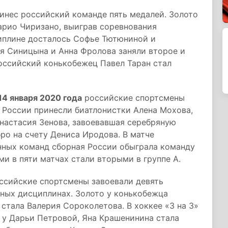
инес российский команде пять медалей. Золото
арио Чиризано, выиграв соревнования
циплине досталось Софье Тютюниной и
я Синицына и Анна Фролова заняли второе и
оссийский конькобежец Павел Таран стал
14 января 2020 года
российские спортсмены
 России принесли биатлонистки Алена Мохова,
Анастасия Зенова, завоевавшая серебряную
бро на счету Дениса Иродова. В матче
анных команд сборная России обыграла команду
и в пяти матчах стали вторыми в группе А.
ссийские спортсмены завоевали девять
нных дисциплинах. Золото у конькобежца
стала Валерия Сороколетова. В хоккее «3 на 3»
 у Дарьи Петровой, Яна Крашенинина стала