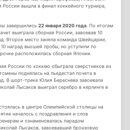
я России вышла в финал хоккейного турнира,
гры завершились
22 января 2020 года
. По итогам
чет выиграла сборная России, завоевав 10
рад. Второе место заняла команда Швейцарии,
10 наград высшей пробы, но уступили по
трочке расположилась сборная Японии.
ная России по хоккею обыграла сверстников из
тсмены поднялись на пьедестал почета в
. В шорт-треке Юлия Береснева завоевала
иколай Лысаков выиграл серебро в керлинге в
стоялась в центре Олимпийской столицы на
ятие началось с поздравления и слов
тренерам и ознаменовалась парадом
 Николай Лысаков, завоевавший бронзовую