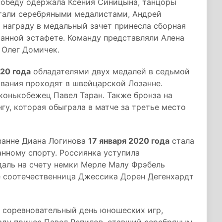
победу одержала Ксения Синицына, танцоры
тали серебряными медалистами, Андрей
 награду в медальный зачет принесла сборная
шанной эстафете. Команду представляли Алена
 Олег Домичек.
020 года
обладателями двух медалей в седьмой
вания проходят в швейцарской Лозанне.
конькобежец Павел Таран. Также бронза на
гу, которая обыграла в матче за третье место
занне Диана Логинова
17 января 2020 года
стала
нному спорту. Россиянка уступила
даль на счету немки Мерле Малу Фрэбель
 ее соотечественница Джессика Дорен Дегенхардт
 соревновательный день юношеских игр,