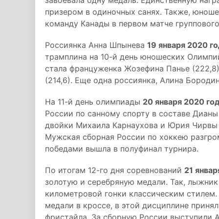
завоевала одну медаль. Единственную нагр
призером в одиночных санях. Также, юноше
команду Канады в первом матче группового
Россиянка Анна Шпынева
19 января 2020 г
трамплина на 10-й день юношеских Олимпий
стала француженка Жозефина Панье (222,8)
(214,6). Еще одна россиянка, Алина Бородина
На 11-й день олимпиады
20 января 2020 го
России по санному спорту в составе Дианы
двойки Михаила Карнаухова и Юрия Чирвы 
Мужская сборная России по хоккею разгром
победами вышла в полуфинал турнира.
По итогам 12-го дня соревнований
21 январ
золотую и серебряную медали. Так, лыжник
километровой гонки классическим стилем.
медали в кроссе, в этой дисциплине приня
фристайла. За сборную России выступили А