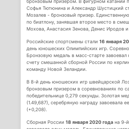
бронзовым призером. В фигурном катании 
Софья Тютюнина и Александр Шустицкий с
Мозалев - бронзовый призер. Единственную
по биатлону, занявшая второе место в сме
Мохова, Анастасия Зенова, Денис Иродов и
Российские спортсмены стали
16 января 2
день юношеских Олимпийских игр. Соревно
Бронзовую медаль в масс-старте завоевал 
счету смешанной сборной России по керлин
команду Новой Зеландии.
В 8-й день юношеских игр швейцарской Ло
бронзовым призером в соревнованиях по са
победительнице 0,279 секунды. Золотая ме
(1.49,687), серебряную награду завоевала
(+0,208).
Сборная России
18 января 2020 года
на 9-й