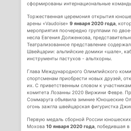
сформированы интернациональные команд
Торжественная церемония открытия юношес
арены «Vaudoise»
9 января 2020 года
, кото
мероприятия поочередно группами по двое
несла Евгения Долженкова, представитель
Театрализованное представление содержал
Швейцарии: альпийские домики «шале», ка
инструменты пастухов - альпхорны.
Глава Международного Олимпийского комит
спортсменам приобрести новых друзей, от
их. С приветственным словом к участника
комитета Лозанны 2020 Виржини Февре. П
Соммаруга объявила зимние Юношеские О
огонь зажгла швейцарская фигуристка Джи
Первую медаль сборной России юношеских 
Мохова
10 января 2020 года
, победившая в