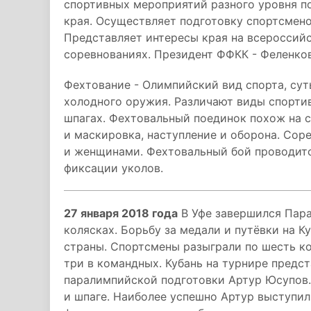
спортивных мероприятий разного уровня п
края. Осуществляет подготовку спортсмено
Представляет интересы края на всероссий
соревнованиях. Президент ФФКК - Феленко
Фехтование - Олимпийский вид спорта, сут
холодного оружия. Различают виды спортивн
шпагах. Фехтовальный поединок похож на с
и маскировка, наступление и оборона. Сор
и женщинами. Фехтовальный бой проводитс
фиксации уколов.
27 января 2018 года
В Уфе завершился Пара
колясках. Борьбу за медали и путёвки на К
страны. Спортсмены разыграли по шесть к
три в командных. Кубань на турнире предс
паралимпийской подготовки Артур Юсупов.
и шпаге. Наиболее успешно Артур выступил 