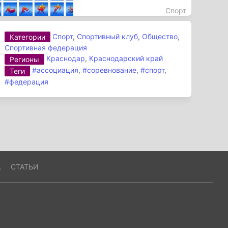
Спорт
Спорт
,
Спортивный клуб
,
Общество
,
Категории
Спортивная федерация
Краснодар
,
Краснодарский край
Регионы
#ассоциация
,
#соревнование
,
#спорт
,
Теги
#федерация
А
СТАТЬИ