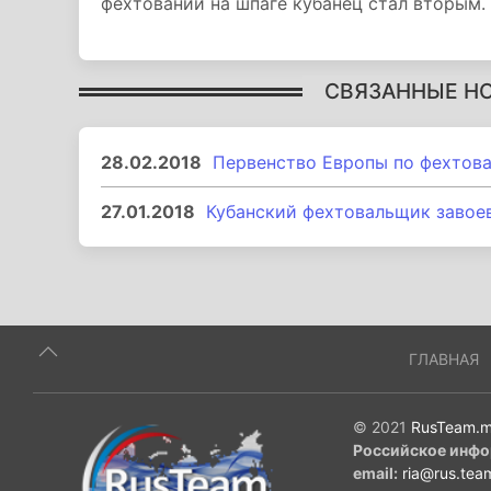
фехтовании на шпаге кубанец стал вторым.
СВЯЗАННЫЕ Н
28.02.2018
Первенство Европы по фехтов
27.01.2018
Кубанский фехтовальщик завоев
ГЛАВНАЯ
© 2021
RusTeam.m
Российское инфо
email:
ria@rus.tea