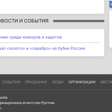
ОВОСТИ И СОБЫТИЯ
анию среди юниоров и кадетов
ал «золото» и «серебро» на Кубке России
СОБЫТИЯ
ПРАЗДНИКИ
ЛЮДИ
ОРГАНИЗАЦИИ
МЕСТ
edia
рмационное агентство Рустим
m
.