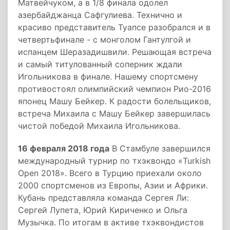
Матвейчуком, а в 1/8 финала одолел
азербайджанца Сафгулиева. Технично и
красиво представитель Туапсе разобрался и в
четвертьфинале - с монголом Гантулгой и
испанцем Шеразадишвили. Решающая встреча
и самый титулованный соперник ждали
Игольникова в финале. Нашему спортсмену
противостоял олимпийский чемпион Рио-2016
японец Машу Бейкер. К радости болельщиков,
встреча Михаила с Машу Бейкер завершилась
чистой победой Михаила Игольникова.
16 февраля 2018 года
В Стамбуле завершился
международный турнир по тхэквондо «Turkish
Open 2018». Всего в Турцию приехали около
2000 спортсменов из Европы, Азии и Африки.
Кубань представляла команда Сергея Ли:
Сергей Лупета, Юрий Кириченко и Ольга
Музычка. По итогам в активе тхэквондистов