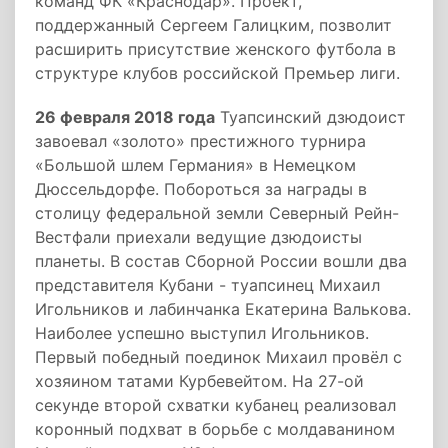
команд ФК «Краснодар». Проект,
поддержанный Сергеем Галицким, позволит
расширить присутствие женского футбола в
структуре клубов российской Премьер лиги.
26 февраля 2018 года
Туапсинский дзюдоист
завоевал «золото» престижного турнира
«Большой шлем Германия» в Немецком
Дюссельдорфе. Побороться за награды в
столицу федеральной земли Северный Рейн-
Вестфали приехали ведущие дзюдоисты
планеты. В состав Сборной России вошли два
представителя Кубани - туапсинец Михаил
Игольников и лабинчанка Екатерина Валькова.
Наиболее успешно выступил Игольников.
Первый победный поединок Михаил провёл с
хозяином татами Курбевейтом. На 27-ой
секунде второй схватки кубанец реализовал
коронный подхват в борьбе с молдаванином