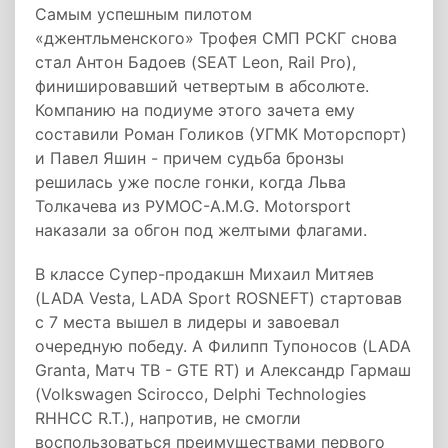
Самым успешным пилотом
«джентльменского» Трофея СМП РСКГ снова
стал Антон Бадоев (SEAT Leon, Rail Pro),
финишировавший четвертым в абсолюте.
Компанию на подиуме этого зачета ему
составили Роман Голиков (УГМК Моторспорт)
и Павел Яшин - причем судьба бронзы
решилась уже после гонки, когда Льва
Толкачева из РУМОС-A.M.G. Motorsport
наказали за обгон под желтыми флагами.
В классе Супер-продакшн Михаил Митяев
(LADA Vesta, LADA Sport ROSNEFT) стартовав
с 7 места вышел в лидеры и завоевал
очередную победу. А Филипп Тупоносов (LADA
Granta, Матч ТВ - GTE RT) и Александр Гармаш
(Volkswagen Scirocco, Delphi Technologies
RHHCC R.T.), напротив, не смогли
воспользоваться преимуществами первого