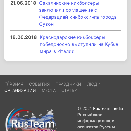
21.06.2018
Сахалинские кикбоксеры
заключили соглашение с
Федерацией кикбоксинга города
Сувон
18.06.2018
Краснодарские кикбоксеры
победоносно выступили на Кубке
мира в Италии
ГЛАВНАЯ
СОБЫТИЯ
ПРАЗДНИКИ
ЛЮДИ
ОРГАНИЗАЦИИ
МЕСТА
СТАТЬИ
© 2021
RusTeam.media
Российское
информационное
агентство Рустим