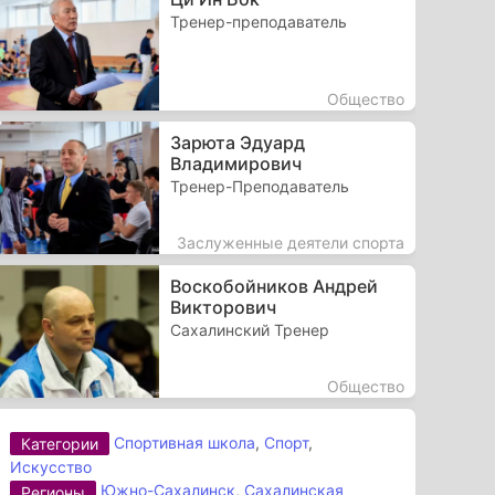
Тренер-преподаватель
Общество
Зарюта Эдуард
Владимирович
Тренер-Преподаватель
Заслуженные деятели спорта
Воскобойников Андрей
Викторович
Сахалинский Тренер
Общество
Спортивная школа
,
Спорт
,
Категории
Искусство
Южно-Сахалинск
,
Сахалинская
Регионы