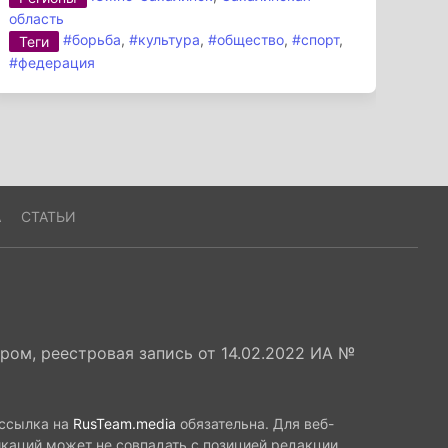
область
#борьба
,
#культура
,
#общество
,
#спорт
,
Теги
#федерация
А
СТАТЬИ
ом, реестровая запись от 14.02.2022 ИА №
 ссылка на
RusTeam.media
обязательна. Для веб-
икаций может не совпадать с позицией редакции