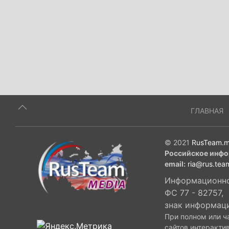
ГЛАВНАЯ
© 2021
RusTeam.m
Российское инфо
email:
ria@rus.tea
Информационное
ФС 77 - 82757,
знак информац
При полном или ч
сайтов интеракти