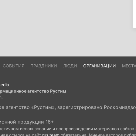
СОБЫТИЯ
ПРАЗДНИКИ
ЛЮДИ
ОРГАНИЗАЦИИ
МЕСТ
edia
рмационное агентство Рустим
m
.
 агентство «Рустим», зарегистрировано Роскомнадзор
ионной продукции 16+
астичном использовании и воспроизведении материалов сайтов
вная ссылка на сайт
rus.team
обязательна. Мнение авторов публ