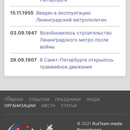
15.11.1955
Введен в эксплуатацию
Ленинградский метрополитен
03.09.1947
Возобновилось строительство
Ленинградского метро после
войны
29.09.1907
В Санкт-Петербурге открылось
трамвайное движение
ГЛАВНАЯ
СОБЫТИЯ
ПРАЗДНИКИ
ЛЮДИ
ОРГАНИЗАЦИИ
МЕСТА
СТАТЬИ
© 2021
RusTeam.media
Российское