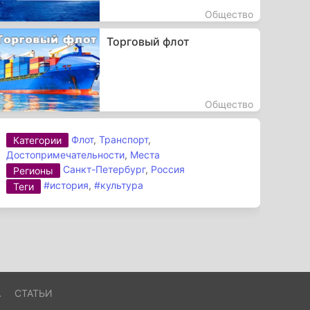
Общество
Торговый флот
Общество
Флот
,
Транспорт
,
Категории
Достопримечательности
,
Места
Санкт-Петербург
,
Россия
Регионы
#история
,
#культура
Теги
А
СТАТЬИ