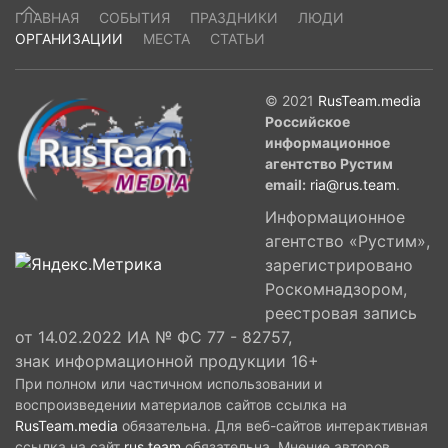
ГЛАВНАЯ
СОБЫТИЯ
ПРАЗДНИКИ
ЛЮДИ
ОРГАНИЗАЦИИ
МЕСТА
СТАТЬИ
© 2021
RusTeam.media
Российское
информационное
агентство Рустим
email:
ria@rus.team
.
Информационное
агентство «Рустим»,
зарегистрировано
Роскомнадзором,
реестровая запись
от 14.02.2022 ИА № ФС 77 - 82757,
знак информационной продукции 16+
При полном или частичном использовании и
воспроизведении материалов сайтов ссылка на
RusTeam.media
обязательна. Для веб-сайтов интерактивная
ссылка на сайт
rus.team
обязательна. Мнение авторов