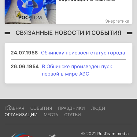
Энергетика
СВЯЗАННЫЕ НОВОСТИ И СОБЫТИЯ
24.07.1956
Обнинску присвоен статус города
26.06.1954
В Обнинске произведен пуск
первой в мире АЭС
ГЛАВНАЯ
СОБЫТИЯ
ПРАЗДНИКИ
ЛЮДИ
ОРГАНИЗАЦИИ
МЕСТА
СТАТЬИ
© 2021
RusTeam.media