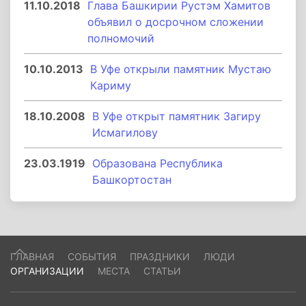
11.10.2018
Глава Башкирии Рустэм Хамитов
объявил о досрочном сложении
полномочий
10.10.2013
В Уфе открыли памятник Мустаю
Кариму
18.10.2008
В Уфе открыт памятник Загиру
Исмагилову
23.03.1919
Образована Республика
Башкортостан
ГЛАВНАЯ
СОБЫТИЯ
ПРАЗДНИКИ
ЛЮДИ
ОРГАНИЗАЦИИ
МЕСТА
СТАТЬИ