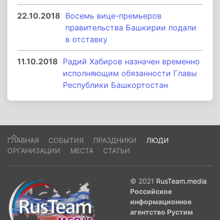
22.10.2018
Восемь вице-премьеров
правительства Башкирии подали
в отставку
11.10.2018
Радий Хабиров назначен временно
исполняющим обязанности Главы
Республики Башкортостан
ГЛАВНАЯ
СОБЫТИЯ
ПРАЗДНИКИ
ЛЮДИ
ОРГАНИЗАЦИИ
МЕСТА
СТАТЬИ
© 2021
RusTeam.media
Российское
информационное
агентство Рустим