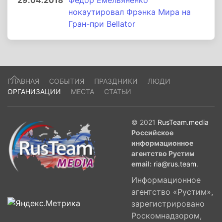
29.04.2018
Федор Емельяненко
нокаутировал Фрэнка Мира на
Гран-при Bellator
ГЛАВНАЯ
СОБЫТИЯ
ПРАЗДНИКИ
ЛЮДИ
ОРГАНИЗАЦИИ
МЕСТА
СТАТЬИ
© 2021
RusTeam.media
Российское
информационное
агентство Рустим
email:
ria@rus.team
.
Информационное
агентство «Рустим»,
зарегистрировано
Роскомнадзором,