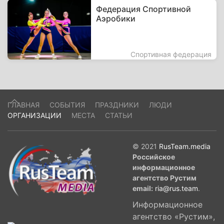
Федерация Спортивной
Аэробики
Спортивная федерация
ГЛАВНАЯ
СОБЫТИЯ
ПРАЗДНИКИ
ЛЮДИ
ОРГАНИЗАЦИИ
МЕСТА
СТАТЬИ
© 2021
RusTeam.media
Российское
информационное
агентство Рустим
email:
ria@rus.team
.
Информационное
агентство «Рустим»,