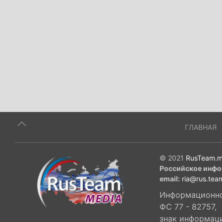
ГЛАВНАЯ
© 2021
RusTeam.m
Российское инфо
email:
ria@rus.tea
Информационное
ФС 77 - 82757,
знак информац