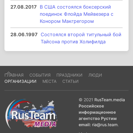
27.08.2017
В США состоялся боксерский
поединок Флойда Мейвезера с
Конором Макгрегором
28.06.1997
Состоялся второй титульный бой
Тайсона против Холифилда
ГЛАВНАЯ
СОБЫТИЯ
ПРАЗДНИКИ
ЛЮДИ
ОРГАНИЗАЦИИ
МЕСТА
СТАТЬИ
© 2021
RusTeam.media
Российское
информационное
агентство Рустим
email:
ria@rus.team
.