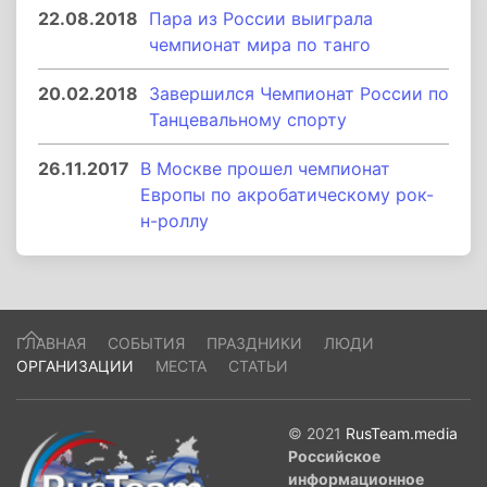
22.08.2018
Пара из России выиграла
чемпионат мира по танго
20.02.2018
Завершился Чемпионат России по
Танцевальному спорту
26.11.2017
В Москве прошел чемпионат
Европы по акробатическому рок-
н-роллу
ГЛАВНАЯ
СОБЫТИЯ
ПРАЗДНИКИ
ЛЮДИ
ОРГАНИЗАЦИИ
МЕСТА
СТАТЬИ
© 2021
RusTeam.media
Российское
информационное