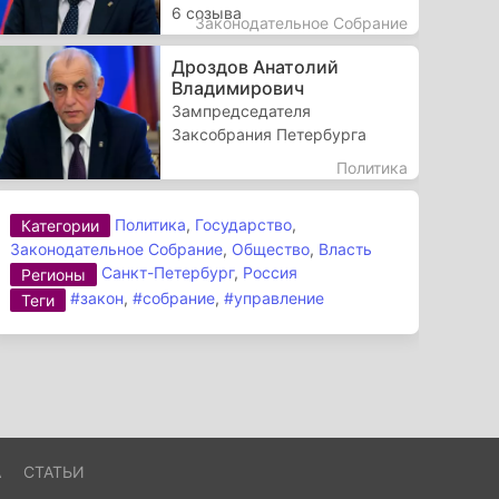
6 созыва
Законодательное Собрание
Дроздов Анатолий
Владимирович
Зампредседателя
Заксобрания Петербурга
Политика
Политика
,
Государство
,
Категории
Законодательное Собрание
,
Общество
,
Власть
Санкт-Петербург
,
Россия
Регионы
#закон
,
#собрание
,
#управление
Теги
А
СТАТЬИ