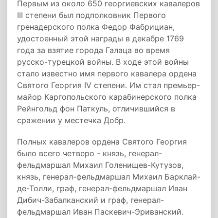
Первым из около 650 георгиевских кавалеров
III степени был подполковник Первого
гренадерского полка Федор Фабрициан,
удостоенный этой награды в декабре 1769
года за взятие города Галаца во время
русско-турецкой войны. В ходе этой войны
стало известно имя первого кавалера ордена
Святого Георгия IV степени. Им стал премьер-
майор Каргопольского карабинерского полка
Рейнгольд фон Паткуль, отличившийся в
сражении у местечка Добр.
Полных кавалеров ордена Святого Георгия
было всего четверо - князь, генерал-
фельдмаршал Михаил Голенищев-Кутузов,
князь, генерал-фельдмаршал Михаил Барклай-
де-Толли, граф, генерал-фельдмаршал Иван
Дибич-Забалканский и граф, генерал-
фельдмаршал Иван Паскевич-Эриванский.