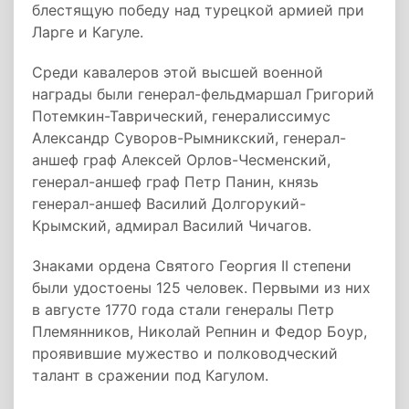
блестящую победу над турецкой армией при
Ларге и Кагуле.
Среди кавалеров этой высшей военной
награды были генерал-фельдмаршал Григорий
Потемкин-Таврический, генералиссимус
Александр Суворов-Рымникский, генерал-
аншеф граф Алексей Орлов-Чесменский,
генерал-аншеф граф Петр Панин, князь
генерал-аншеф Василий Долгорукий-
Крымский, адмирал Василий Чичагов.
Знаками ордена Святого Георгия II степени
были удостоены 125 человек. Первыми из них
в августе 1770 года стали генералы Петр
Племянников, Николай Репнин и Федор Боур,
проявившие мужество и полководческий
талант в сражении под Кагулом.