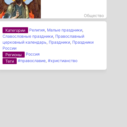
Общество
Религия
,
Малые праздники
,
Категории
Славословные праздники
,
Православный
церковный календарь
,
Праздники
,
Праздники
России
Россия
Регионы
#православие
,
#христианство
Теги