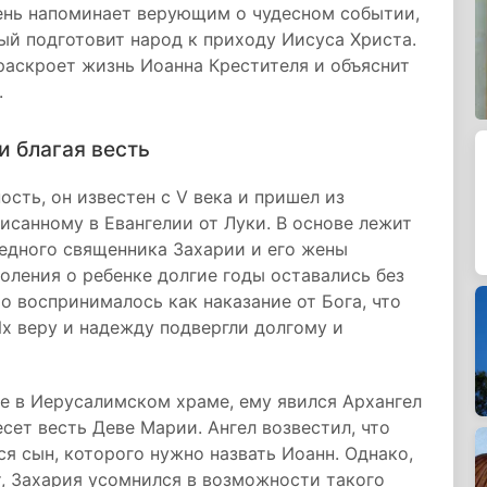
день напоминает верующим о чудесном событии,
ый подготовит народ к приходу Иисуса Христа.
раскроет жизнь Иоанна Крестителя и объяснит
.
и благая весть
сть, он известен с V века и пришел из
исанному в Евангелии от Луки. В основе лежит
едного священника Захарии и его жены
оления о ребенке долгие годы оставались без
то воспринималось как наказание от Бога, что
х веру и надежду подвергли долгому и
е в Иерусалимском храме, ему явился Архангел
сет весть Деве Марии. Ангел возвестил, что
я сын, которого нужно назвать Иоанн. Однако,
, Захария усомнился в возможности такого