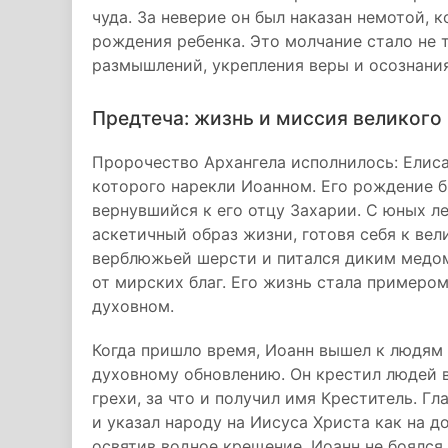
чуда. За неверие он был наказан немотой, 
рождения ребенка. Это молчание стало не 
размышлений, укрепления веры и осознани
Предтеча: жизнь и миссия великого
Пророчество Архангела исполнилось: Елиса
которого нарекли Иоанном. Его рождение б
вернувшийся к его отцу Захарии. С юных ле
аскетичный образ жизни, готовя себя к ве
верблюжьей шерсти и питался диким медом
от мирских благ. Его жизнь стала примеро
духовном.
Когда пришло время, Иоанн вышел к людям 
духовному обновлению. Он крестил людей 
грехи, за что и получил имя Креститель. Гл
и указал народу на Иисуса Христа как на 
освятив водное крещение. Иоанн не боялся 