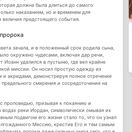
которая должна была длиться до самого
только наказанием, но и временем для
я величия предстоящего события.
 пророка
вета зачала, и в положенный срок родила сына,
ыло окружено чудесами, включая дар речи,
т Иоанн удалился в пустыню, где вел крайне
ликой миссии. Он носил простую одежду из
 и акридами, демонстрируя полное отречение
м предельного смирения и сосредоточения на
с проповедью, призывая к покаянию и
в водах реки Иордан, символически омывая их
авным подвигом его жизни стало то, что он узнал
долгожданного Мессию, крестив Его и тем самым
обличать пороки даже сильных мира сего, что в