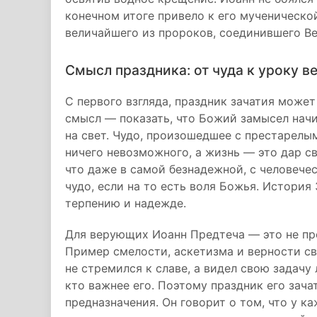
конечном итоге привело к его мученической
величайшего из пророков, соединившего В
Смысл праздника: от чуда к уроку в
С первого взгляда, праздник зачатия может
смысл — показать, что Божий замысел нач
на свет. Чудо, произошедшее с престарелым
ничего невозможного, а жизнь — это дар св
что даже в самой безнадежной, с человече
чудо, если на то есть воля Божья. Истори
терпению и надежде.
Для верующих Иоанн Предтеча — это не про
Пример смелости, аскетизма и верности св
не стремился к славе, а видел свою задачу 
кто важнее его. Поэтому праздник его зача
предназначения. Он говорит о том, что у к