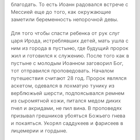
благодать. То есть Иоанн радовался встрече с
Мессией еще до того, как окружающие
заметили беременность непорочной девы.
Для того чтобы спасти ребенка от рук слуг
царя Ирода, истреблявших детей, мать ушла с
ним из города в пустыню, где будущий пророк
жил и готовился к служению. После того как в
пустыне с молодым Иоанном заговорил Бог,
тот отправился проповедовать. Началом
путешествия считают 28 год. Пророк являлся
аскетом, одевался в лохматую тунику из
верблюжьей шерсти, подпоясывался ремнем
из сыромятной кожи, питался медом диких
пчел и акридами, не пил вина. В проповедях
призывал грешников убояться Божьего гнева
и покаяться. Укорял саддукеев и фарисеев в
лицемерии и гордыне.