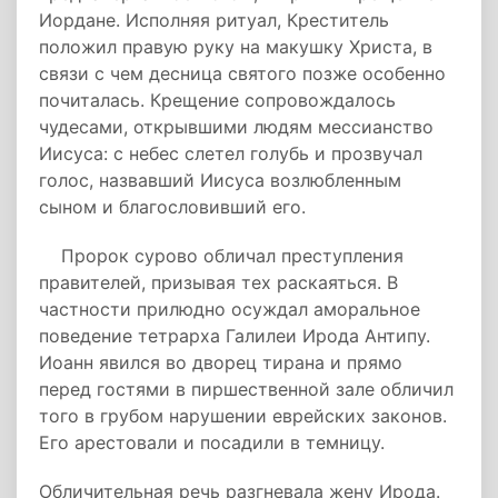
Иордане. Исполняя ритуал, Креститель
положил правую руку на макушку Христа, в
связи с чем десница святого позже особенно
почиталась. Крещение сопровождалось
чудесами, открывшими людям мессианство
Иисуса: с небес слетел голубь и прозвучал
голос, назвавший Иисуса возлюбленным
сыном и благословивший его.
Пророк сурово обличал преступления
правителей, призывая тех раскаяться. В
частности прилюдно осуждал аморальное
поведение тетрарха Галилеи Ирода Антипу.
Иоанн явился во дворец тирана и прямо
перед гостями в пиршественной зале обличил
того в грубом нарушении еврейских законов.
Его арестовали и посадили в темницу.
Обличительная речь разгневала жену Ирода.