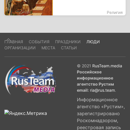
Религия
ГЛАВНАЯ
СОБЫТИЯ
ПРАЗДНИКИ
ЛЮДИ
ОРГАНИЗАЦИИ
МЕСТА
СТАТЬИ
© 2021
RusTeam.media
Российское
информационное
агентство Рустим
email:
ria@rus.team
.
Информационное
агентство «Рустим»,
зарегистрировано
Роскомнадзором,
реестровая запись