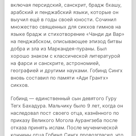
включая персидский, санскрит, брадж бхашу,
арабский и пенджабский языки, которые он
выучил ещё в годы своей юности. Сочинил
множество священных для сикхов гимнов на
языке брадж и стихотворение «Чанди ди Вар»
на пенджабском, описывающее эпизод битвы
добра и зла из Маркандея-пураны. Был
хорошо знаком с классической литературой
на фарси и санскрите, астрономией,
географией и другими науками. Гобинд Сингх
вновь составил по памяти «Ади Грантх»
сикхов.
Гобинд — единственный сын девятого Гуру
Тегх Бахадура. Мальчику было 9 лет, когда он
наследовал пост своего отца, казнённого по
приказу Великого Могола Аурангзеба после
отказа принять ислам. После мученической
кончины отца Гобинд Сингх провозгласил, что