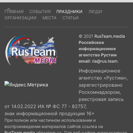
ГЛАВНАЯ
СОБЫТИЯ
ПРАЗДНИКИ
ЛЮДИ
ОРГАНИЗАЦИИ
МЕСТА
СТАТЬИ
© 2021
RusTeam.media
Российское
информационное
агентство Рустим
email:
ria@rus.team
.
Информационное
агентство «Рустим»,
зарегистрировано
Роскомнадзором,
реестровая запись
от 14.02.2022 ИА № ФС 77 - 82757,
знак информационной продукции 16+
При полном или частичном использовании и
воспроизведении материалов сайтов ссылка на
RusTeam.media
обязательна. Для веб-сайтов интерактивная