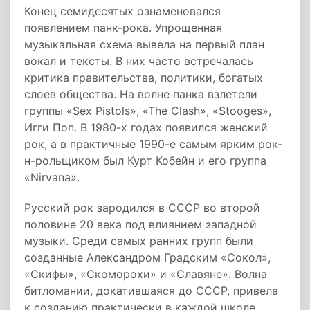
Конец семидесятых ознаменовался
появлением панк-рока. Упрощенная
музыкальная схема вывела на первый план
вокал и тексты. В них часто встречалась
критика правительства, политики, богатых
слоев общества. На волне панка взлетели
группы «Sex Pistols», «The Clash», «Stooges»,
Игги Поп. В 1980-х годах появился женский
рок, а в практичные 1990-е самым ярким рок-
н-рольщиком был Курт Кобейн и его группа
«Nirvana».
Русский рок зародился в СССР во второй
половине 20 века под влиянием западной
музыки. Среди самых ранних групп были
созданные Александром Градским «Сокол»,
«Скифы», «Cкоморохи» и «Славяне». Волна
битломании, докатившаяся до СССР, привела
к созданию практически в каждой школе