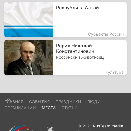
Республика Алтай
Субъекты России
Рерих Николай
Константинович
Российский Живописец
Культура
ГЛАВНАЯ
СОБЫТИЯ
ПРАЗДНИКИ
ЛЮДИ
ОРГАНИЗАЦИИ
МЕСТА
СТАТЬИ
© 2021
RusTeam.media