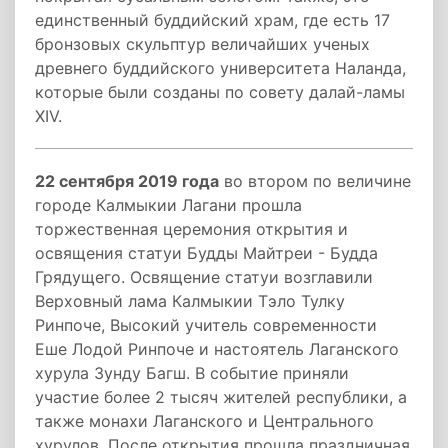
единственный буддийский храм, где есть 17
бронзовых скульптур величайших ученых
древнего буддийского университета Наланда,
которые были созданы по совету далай-ламы
XIV.
22 сентября 2019 года
во втором по величине
городе Калмыкии Лагани прошла
торжественная церемония открытия и
освящения статуи Будды Майтреи - Будда
Грядущего. Освящение статуи возглавили
Верховный лама Калмыкии Тэло Тулку
Ринпоче, Высокий учитель современности
Еше Лодой Ринпоче и настоятель Лаганского
хурула Зунду Багш. В событие приняли
участие более 2 тысяч жителей республики, а
также монахи Лаганского и Центрального
хурулов. После открытия прошла праздничная