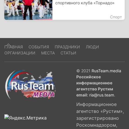
спортивного клуба «Торнадо»
Спорт
ГЛАВНАЯ
СОБЫТИЯ
ПРАЗДНИКИ
ЛЮДИ
ОРГАНИЗАЦИИ
МЕСТА
СТАТЬИ
© 2021
RusTeam.media
Российское
информационное
агентство Рустим
email:
ria@rus.team
.
Информационное
агентство «Рустим»,
зарегистрировано
Роскомнадзором,