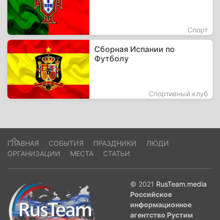
Спорт
Сборная Испании по
Футболу
Спортивный клуб
ГЛАВНАЯ
СОБЫТИЯ
ПРАЗДНИКИ
ЛЮДИ
ОРГАНИЗАЦИИ
МЕСТА
СТАТЬИ
© 2021
RusTeam.media
Российское
информационное
агентство Рустим