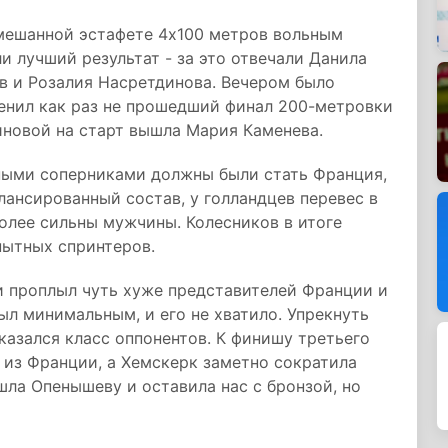
смешанной эстафете 4х100 метров вольным
и лучший результат - за это отвечали Данила
в и Розалия Насретдинова. Вечером было
менил как раз не прошедший финал 200-метровки
иновой на старт вышла Мария Каменева.
ными соперниками должны были стать Франция,
лансированный состав, у голландцев перевес в
более сильны мужчины. Колесников в итоге
пытных спринтеров.
 и проплыл чуть хуже представителей Франции и
ыл минимальным, и его не хватило. Упрекнуть
сказался класс оппонентов. К финишу третьего
 из Франции, а Хемскерк заметно сократила
ла Опенышеву и оставила нас с бронзой, но