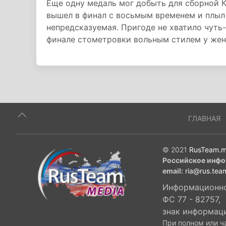
Еще одну медаль мог добыть для сборной К
вышел в финал с восьмым временем и плыл 
непредсказуемая. Пригоде не хватило чуть-
финале стометровки вольным стилем у жен
ГЛАВНАЯ
© 2021
RusTeam.m
Российское инфо
email:
ria@rus.tea
Информационное
ФС 77 - 82757,
знак информац
При полном или ч