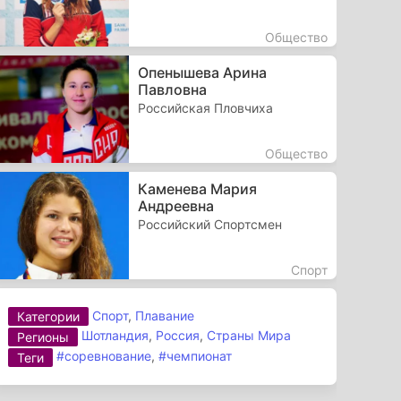
Общество
Опенышева Арина
Павловна
Российская Пловчиха
Общество
Каменева Мария
Андреевна
Российский Спортсмен
Спорт
Спорт
,
Плавание
Категории
Шотландия
,
Россия
,
Страны Мира
Регионы
#соревнование
,
#чемпионат
Теги