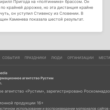
ирилл Пригода на «полтиннике» брассом. Он
по крайней дорожке, но эта дистанция крайне
чуть, он уступил Стивенсу из Словении. В
щин Каменева показала шестой результат.
СОБЫТИЯ
ПРАЗДНИКИ
ЛЮДИ
ОРГАНИЗАЦИИ
МЕСТ
edia
рмационное агентство Рустим
m
.
 агентство «Рустим», зарегистрировано Роскомнадзор
ионной продукции 16+
астичном использовании и воспроизведении материалов сайтов