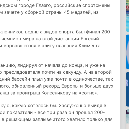
андском городе Глазго, российские спортсмены
м зачете у сборной страны 45 медалей, из
клонников водных видов спорта был финал 200-
 чемпион мира на этой дистанции Евгений
и ворвавшегося в элиту плавания Климента
анцию, лидируя от начала до конца, и уже на
 преследователя почти на секунду. А на второй
дний бассейн плыл уже почти в одиночестве, так
олото, обновленный рекорд Европы и больше двух
анш за проигрыш Колесникову на «сотне».
акую, какую хотелось бы. Заслуженно выйдя в
вои показатели - все три раза он прошел 200-
 в решающем заплыве этого хватило только для