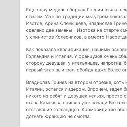
Еще одну медаль сборная России взяла в 
стилем. Уже по традиции мы утром показал
Изотов, Арина Опенышева, Владислав Грине
сделано две замены - Изотова на старте с
у спинистов Колесников, а вместо Насретд
Как показала квалификация, нашими основ
Голландия и Италия. У французов очень сба
сторону девушек, у итальянцев, напротив, 
первый этап выиграл, обойдя даже более о
Владислав Гринев на втором отрезке, хоть
Италии, остался лидером. Впрочем, задел б
никого из ребят и девушек нельзя, просто 
этапа Каменева пришла уже позади Ваттель
отставание голландцев. Кромовидйойо обош
догнать Францию не смогла.