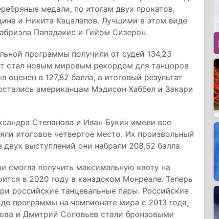
ребряные медали, по итогам двух прокатов,
цина и Никита Кацалапов. Лучшими в этом виде
абриэла Пападакис и Гийом Сизерон.
льной программы получили от судей 134,23
ьтат стал новым мировым рекордом для танцоров
л оценен в 127,82 балла, а итоговый результат
достались американцам Мэдисон Хаббел и Закари
ксандра Степанова и Иван Букин имели все
яли итоговое четвертое место. Их произвольный
е двух выступлений они набрали 208,52 балла.
ии смогла получить максимальную квоту на
ится в 2020 году в канадском Монреале. Теперь
три российские танцевальные пары. Российские
де программы на чемпионате мира с 2013 года,
рова и Дмитрий Соловьев стали бронзовыми