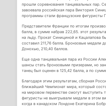
прошли соревнования танцевальных пар. Се
завоевала российская пара Виктория Сини
программы стали французские фигуристы Г
Представители Франции по итогам произво
балла, в сумме набрав 222,65. этот резул
на льду. Прокат Синициной и Кацалапова бы
составил 211,76 балла. Бронзовые медали 
Донохью, 210,40 баллов.
Еще одна танцевальная пара из России Але
шансы стать бронзовыми призерами, но зан
танец был оценен в 125,42 балла, а по сумм
Благодаря этим результатам, сборная Росс
ближайший Чемпионат мира, который состо
на мировом первенстве смогут выступить 
фигуристы не выигрывали медали в этом ви
когда в канадском Лондоне Екатерина Боб