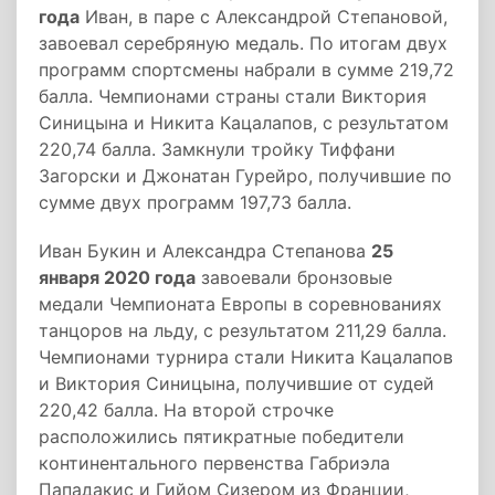
года
Иван, в паре с Александрой Степановой,
завоевал серебряную медаль. По итогам двух
программ спортсмены набрали в сумме 219,72
балла. Чемпионами страны стали Виктория
Синицына и Никита Кацалапов, с результатом
220,74 балла. Замкнули тройку Тиффани
Загорски и Джонатан Гурейро, получившие по
сумме двух программ 197,73 балла.
Иван Букин и Александра Степанова
25
января 2020 года
завоевали бронзовые
медали Чемпионата Европы в соревнованиях
танцоров на льду, с результатом 211,29 балла.
Чемпионами турнира стали Никита Кацалапов
и Виктория Синицына, получившие от судей
220,42 балла. На второй строчке
расположились пятикратные победители
континентального первенства Габриэла
Пападакис и Гийом Сизером из Франции,