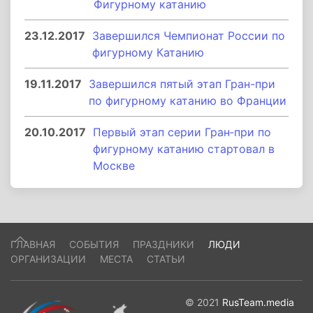
Фигурному катанию
23.12.2017
Завершился Чемпионат России по
фигурному Катанию
19.11.2017
Завершился пятый этап Гран-при
по фигурному катанию во Франции
20.10.2017
Первый этап серии Гран‑при по
фигурному катанию стартовал в
Москве
ГЛАВНАЯ
СОБЫТИЯ
ПРАЗДНИКИ
ЛЮДИ
ОРГАНИЗАЦИИ
МЕСТА
СТАТЬИ
© 2021
RusTeam.media