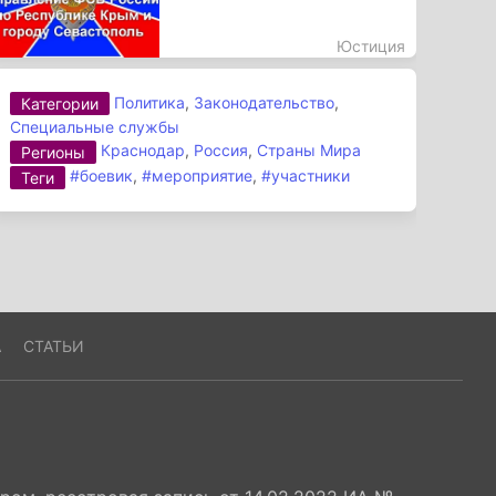
Юстиция
Политика
,
Законодательство
,
Категории
Специальные службы
Краснодар
,
Россия
,
Страны Мира
Регионы
#боевик
,
#мероприятие
,
#участники
Теги
А
СТАТЬИ