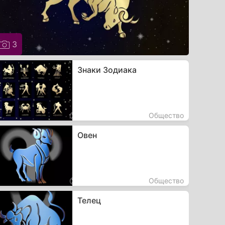
3
Знаки Зодиака
Общество
Овен
Общество
Телец