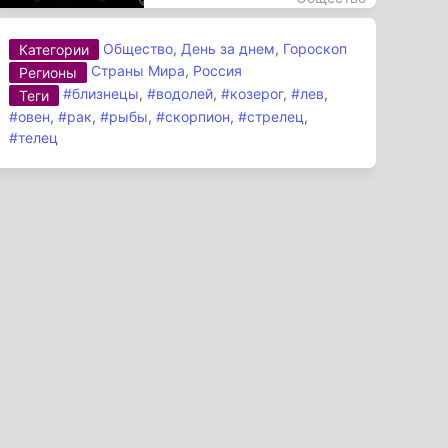
Общество
,
День за днем
,
Гороскоп
Категории
Страны Мира
,
Россия
Регионы
#близнецы
,
#водолей
,
#козерог
,
#лев
,
Теги
#овен
,
#рак
,
#рыбы
,
#скорпион
,
#стрелец
,
#телец